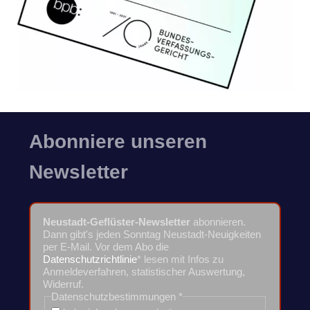
Abonniere unseren
Newsletter
Neustadt-Geflüster-Newsletter
abonnieren.
Dann gibt's jeden Sonntag Neustadt-Neuigkeiten
per E-Mail. Vor dem Abo die
Datenschutzrichtlinie
* lesen mit Infos zu
Anmeldeverfahren, statistischer Auswertung,
Widerruf.
Datenschutzbestimmungen
*