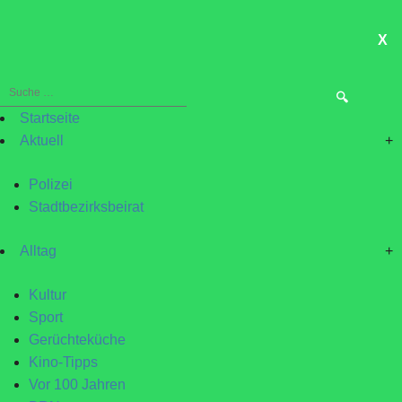
X
ME
Suche
nach:
Startseite
Aktuell
+
Polizei
Stadtbezirksbeirat
Alltag
+
Kultur
Sport
Gerüchteküche
Kino-Tipps
Vor 100 Jahren