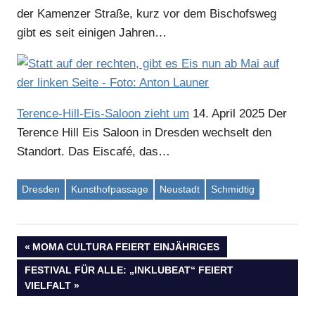
der Kamenzer Straße, kurz vor dem Bischofsweg
Anzeige
gibt es seit einigen Jahren…
Terence-Hill-Eis-Saloon zieht um
14. April 2025
Der
Terence Hill Eis Saloon in Dresden wechselt den
Standort. Das Eiscafé, das…
Dresden
Kunsthofpassage
Neustadt
Schmidtig
Anzeige
VORHERIGER
MOMA CULTURA FEIERT EINJÄHRIGES
Beitragsnavigation
BEITRAG:
NÄCHSTER
FESTIVAL FÜR ALLE: „INKLUBEAT“ FEIERT
BEITRAG:
VIELFALT