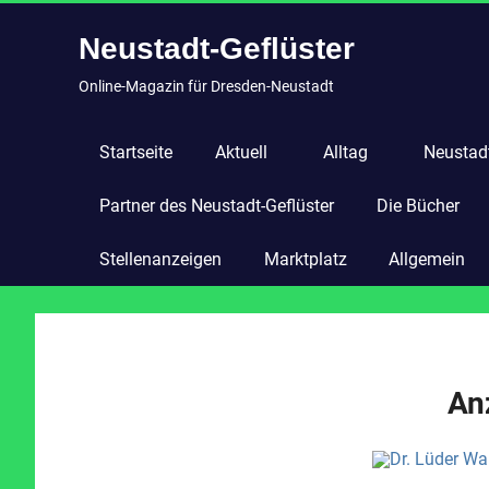
Zum
Neustadt-Geflüster
Inhalt
springen
Online-Magazin für Dresden-Neustadt
Startseite
Aktuell
Alltag
Neustadt
Partner des Neustadt-Geflüster
Die Bücher
Stellenanzeigen
Marktplatz
Allgemein
An