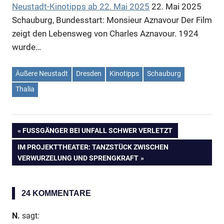
Neustadt-Kinotipps ab 22. Mai 2025
22. Mai 2025
Schauburg, Bundesstart: Monsieur Aznavour Der Film
zeigt den Lebensweg von Charles Aznavour. 1924
wurde…
Äußere Neustadt
Dresden
Kinotipps
Schauburg
Thalia
VORHERIGER
FUSSGÄNGER BEI UNFALL SCHWER VERLETZT
Beitragsnavigation
BEITRAG:
NÄCHSTER
IM PROJEKTTHEATER: TANZSTÜCK ZWISCHEN
BEITRAG:
VERWURZELUNG UND SPRENGKRAFT
24 KOMMENTARE
N.
sagt: