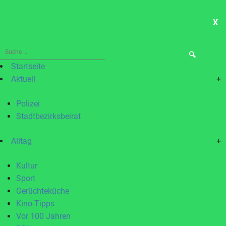
X
ME
Suche
nach:
Startseite
Aktuell
+
Polizei
Stadtbezirksbeirat
Alltag
+
Kultur
Sport
Gerüchteküche
Kino-Tipps
Vor 100 Jahren