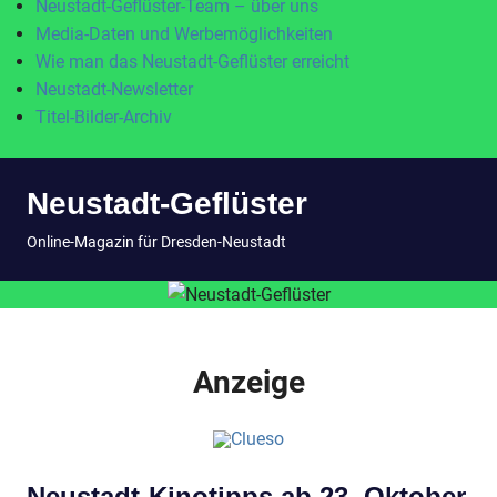
Neustadt-Geflüster-Team – über uns
Media-Daten und Werbemöglichkeiten
Wie man das Neustadt-Geflüster erreicht
Neustadt-Newsletter
Titel-Bilder-Archiv
Zum
Neustadt-Geflüster
Inhalt
springen
MENÜ
Online-Magazin für Dresden-Neustadt
Anzeige
Neustadt-Kinotipps ab 23. Oktober