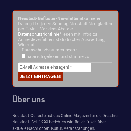
Neustadt-Geflüster-Newsletter
abonnieren.
Dann gibt's jeden Sonntag Neustadt-Neuigkeiten
per E-Mail. Vor dem Abo die
Datenschutzrichtlinie
* lesen mit Infos zu
Anmeldeverfahren, statistischer Auswertung,
Widerruf.
Datenschutzbestimmungen
*
habe ich gelesen und stimme zu
Über uns
Neustadt-Geflüster ist das Online-Magazin für die Dresdner
Neustadt. Seit 1999 berichten wir täglich frisch über
aktuelle Nachrichten, Kultur, Veranstaltungen,