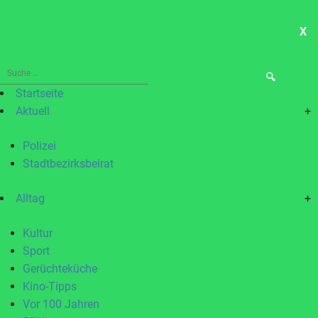
X
ME
Suche
nach:
Startseite
Aktuell
+
Polizei
Stadtbezirksbeirat
Alltag
+
Kultur
Sport
Gerüchteküche
Kino-Tipps
Vor 100 Jahren