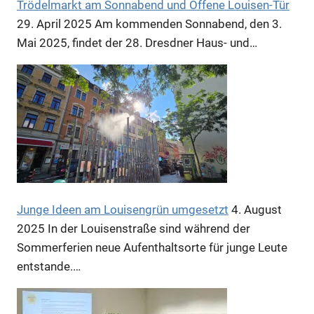
Trödelmarkt am Sonnabend und Offene Louisen-Tür
29. April 2025
Am kommenden Sonnabend, den 3.
Anzeige
Mai 2025, findet der 28. Dresdner Haus- und…
Anzeige
Anzeige
Junge Ideen am Louisengrün umgesetzt
4. August
2025
In der Louisenstraße sind während der
Sommerferien neue Aufenthaltsorte für junge Leute
entstande.…
Anzeige