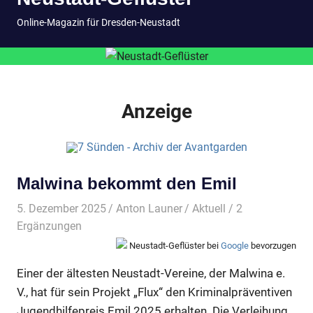
springen
MENÜ
Online-Magazin für Dresden-Neustadt
Anzeige
Malwina bekommt den Emil
5. Dezember 2025
Anton Launer
Aktuell
/ 2
Ergänzungen
Neustadt-Geflüster bei
Google
bevorzugen
Einer der ältesten Neustadt-Vereine, der Malwina e.
V., hat für sein Projekt „Flux“ den Kriminalpräventiven
Jugendhilfepreis Emil 2025 erhalten. Die Verleihung