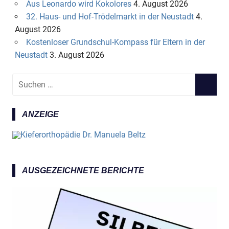
Aus Leonardo wird Kokolores
4. August 2026
32. Haus- und Hof-Trödelmarkt in der Neustadt
4.
August 2026
Kostenloser Grundschul-Kompass für Eltern in der
Neustadt
3. August 2026
S
S
u
U
c
C
ANZEIGE
h
H
e
E
n
N
n
a
AUSGEZEICHNETE BERICHTE
c
h
: