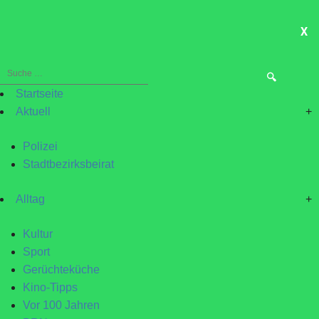
X
ME
Suche
nach:
Startseite
Aktuell
+
Polizei
Stadtbezirksbeirat
Alltag
+
Kultur
Sport
Gerüchteküche
Kino-Tipps
Vor 100 Jahren