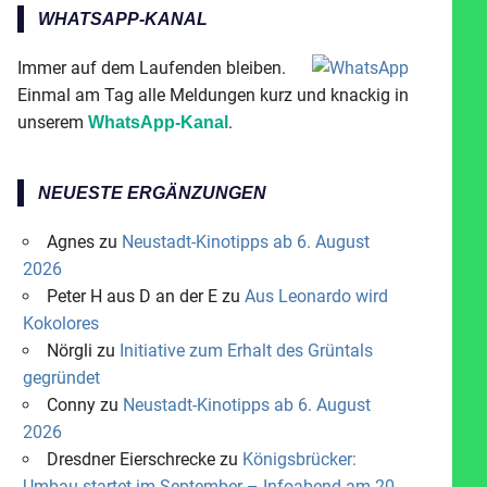
WHATSAPP-KANAL
Immer auf dem Laufenden bleiben.
Einmal am Tag alle Meldungen kurz und knackig in
unserem
.
WhatsApp-Kanal
NEUESTE ERGÄNZUNGEN
Agnes
zu
Neustadt-Kinotipps ab 6. August
2026
Peter H aus D an der E
zu
Aus Leonardo wird
Kokolores
Nörgli
zu
Initiative zum Erhalt des Grüntals
gegründet
Conny
zu
Neustadt-Kinotipps ab 6. August
2026
Dresdner Eierschrecke
zu
Königsbrücker:
Umbau startet im September – Infoabend am 20.