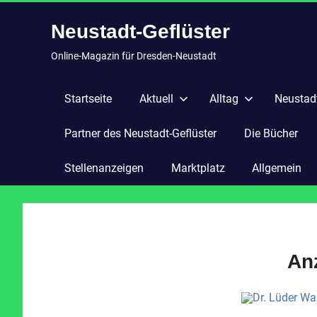
Zum
Neustadt-Geflüster
Inhalt
springen
Online-Magazin für Dresden-Neustadt
Startseite
Aktuell
Alltag
Neustadt
Partner des Neustadt-Geflüster
Die Bücher
Stellenanzeigen
Marktplatz
Allgemein
An