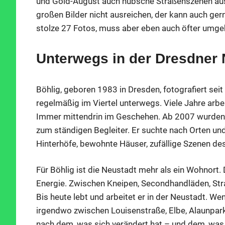
und Gold-August auch hübsche Straßenszenen aus
großen Bilder nicht ausreichen, der kann auch ger
stolze 27 Fotos, muss aber eben auch öfter umge
Unterwegs in der Dresdner 
Böhlig, geboren 1983 in Dresden, fotografiert seit
regelmäßig im Viertel unterwegs. Viele Jahre arbei
Immer mittendrin im Geschehen. Ab 2007 wurden
zum ständigen Begleiter. Er suchte nach Orten und 
Hinterhöfe, bewohnte Häuser, zufällige Szenen des
Für Böhlig ist die Neustadt mehr als ein Wohnort. 
Energie. Zwischen Kneipen, Secondhandläden, Stra
Bis heute lebt und arbeitet er in der Neustadt. Wen
irgendwo zwischen Louisenstraße, Elbe, Alaunpark
nach dem, was sich verändert hat – und dem, was 