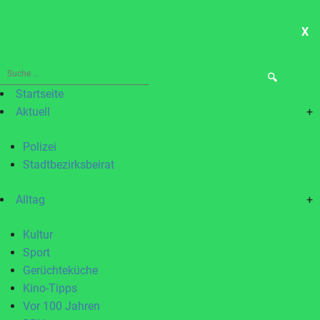
X
ME
Suche
nach:
Startseite
Aktuell
+
Polizei
Stadtbezirksbeirat
Alltag
+
Kultur
Sport
Gerüchteküche
Kino-Tipps
Vor 100 Jahren