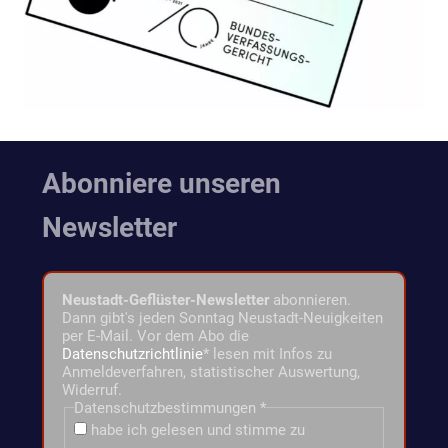
Abonniere unseren
Newsletter
Neustadt-Geflüster-Newsletter
abonnieren.
Dann gibt's jeden Sonntag Neustadt-Neuigkeiten
per E-Mail. Vor dem Abo die
Datenschutzrichtlinie
* lesen mit Infos zu
Anmeldeverfahren, statistischer Auswertung,
Widerruf.
Datenschutzbestimmungen
*
habe ich gelesen und stimme zu