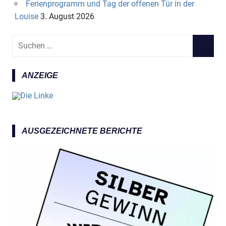
Ferienprogramm und Tag der offenen Tür in der
Louise
3. August 2026
S
S
u
U
c
C
ANZEIGE
h
H
e
E
n
N
n
a
AUSGEZEICHNETE BERICHTE
c
h
: