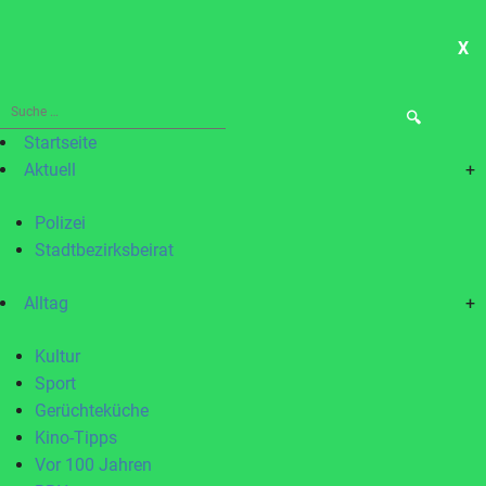
X
ME
Suche
nach:
Startseite
Aktuell
+
Polizei
Stadtbezirksbeirat
Alltag
+
Kultur
Sport
Gerüchteküche
Kino-Tipps
Vor 100 Jahren