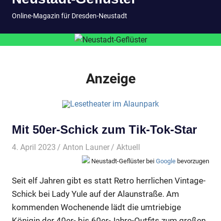
springen
MENÜ
Online-Magazin für Dresden-Neustadt
Anzeige
Mit 50er-Schick zum Tik-Tok-Star
4. April 2023
Anton Launer
Aktuell
Neustadt-Geflüster bei
Google
bevorzugen
Seit elf Jahren gibt es statt Retro herrlichen Vintage-
Schick bei Lady Yule auf der Alaunstraße. Am
kommenden Wochenende lädt die umtriebige
Königin der 40er- bis 60er-Jahre-Outfits zum großen