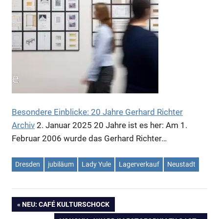
Besondere Einblicke: 20 Jahre Gerhard Richter
Archiv
2. Januar 2025
20 Jahre ist es her: Am 1.
Februar 2006 wurde das Gerhard Richter…
Dresden
jubiläum
Lady Yule
Lagerverkauf
Neustadt
VORHERIGER
NEU: CAFÉ KULTURSCHOCK
Beitragsnavigation
BEITRAG: