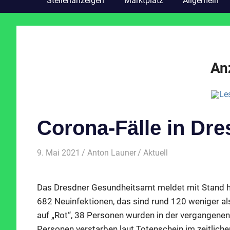
Stellenanzeigen
Marktplatz
Allgemein
An
Corona-Fälle in Dre
9. Mai 2021
Anton Launer
Aktuell
Das Dresdner Gesundheitsamt meldet mit Stand he
682 Neuinfektionen, das sind rund 120 weniger al
auf „Rot“, 38 Personen wurden in der vergangen
Personen verstarben laut Totenschein im zeitlic