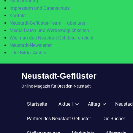
Hausordnung
Impressum und Datenschutz
Kontakt
Neustadt-Geflüster-Team – über uns
Media-Daten und Werbemöglichkeiten
Wie man das Neustadt-Geflüster erreicht
Neustadt-Newsletter
Titel-Bilder-Archiv
Zum
Neustadt-Geflüster
Inhalt
springen
Online-Magazin für Dresden-Neustadt
Startseite
Aktuell
Alltag
Neustadt
Partner des Neustadt-Geflüster
Die Bücher