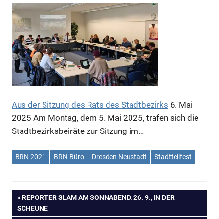
Aus der Sitzung des Rats des Stadtbezirks
6. Mai
2025
Am Montag, dem 5. Mai 2025, trafen sich die
Stadtbezirksbeiräte zur Sitzung im…
BRN 2021
BRN-Büro
Dresden Neustadt
Stadtteilfest
VORHERIGER
REPORTER SLAM AM SONNABEND, 26. 9., IN DER
Beitragsnavigation
SCHEUNE
BEITRAG: