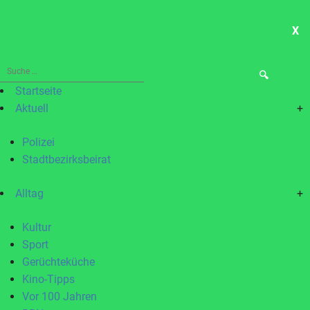
X
ME
Suche
nach:
Startseite
Aktuell
+
Polizei
Stadtbezirksbeirat
Alltag
+
Kultur
Sport
Gerüchteküche
Kino-Tipps
Vor 100 Jahren