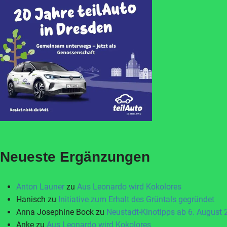
Neueste Ergänzungen
Anton Launer
zu
Aus Leonardo wird Kokolores
Hanisch
zu
Initiative zum Erhalt des Grüntals gegründet
Anna Josephine Bock
zu
Neustadt-Kinotipps ab 6. August
Anke
zu
Aus Leonardo wird Kokolores