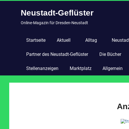
Zum
Neustadt-Geflüster
Inhalt
springen
Online-Magazin für Dresden-Neustadt
Startseite
Aktuell
Alltag
Neustadt
Partner des Neustadt-Geflüster
Die Bücher
Stellenanzeigen
Marktplatz
Allgemein
An