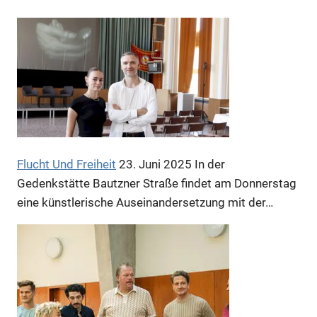
Anzeige
Anzeige
Flucht Und Freiheit
23. Juni 2025
In der
Anzeige
Gedenkstätte Bautzner Straße findet am Donnerstag
Anzeige
eine künstlerische Auseinandersetzung mit der…