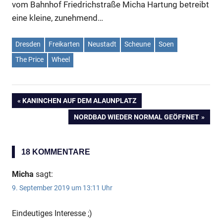
vom Bahnhof Friedrichstraße Micha Hartung betreibt
eine kleine, zunehmend…
Dresden
Freikarten
Neustadt
Scheune
Soen
The Price
Wheel
VORHERIGER
KANINCHEN AUF DEM ALAUNPLATZ
Beitragsnavigation
BEITRAG:
NÄCHSTER
NORDBAD WIEDER NORMAL GEÖFFNET
BEITRAG:
18 KOMMENTARE
Micha
sagt:
9. September 2019 um 13:11 Uhr
Eindeutiges Interesse ;)