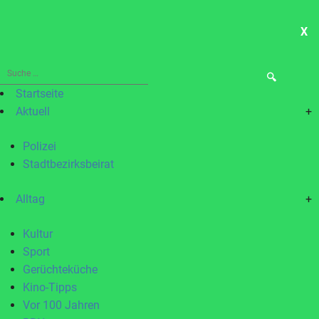
X
ME
Suche
nach:
Startseite
Aktuell
+
Polizei
Stadtbezirksbeirat
Alltag
+
Kultur
Sport
Gerüchteküche
Kino-Tipps
Vor 100 Jahren