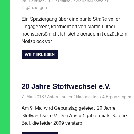
28. Februar 2016
Philine
Straßen&Plätze
/ 8
Ergänzungen
Ein Spaziergang über eine bunte Straße voller
Engagement, kommentiert von Martin Luther
höchstpersönlich. Ich stehe gerade mit gezücktem
Notizblock vor
WEITERLESEN
20 Jahre Stoffwechsel e.V.
7. Mai 2013
Anton Launer
Nachrichten
/ 4 Ergänzungen
Am 9. Mai wird Geburtstag gefeiert: 20 Jahre
Stoffwechsel e.V. Den Anstoß gab damals Sabine
Ball, die leider 2009 verstarb