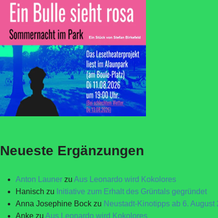
Neueste Ergänzungen
Anton Launer
zu
Aus Leonardo wird Kokolores
Hanisch
zu
Initiative zum Erhalt des Grüntals gegründet
Anna Josephine Bock
zu
Neustadt-Kinotipps ab 6. August
Anke
zu
Aus Leonardo wird Kokolores