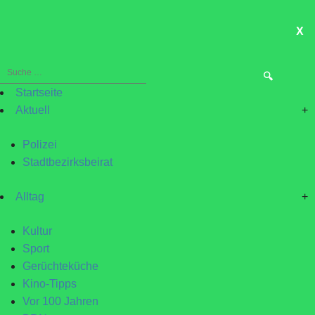
X
ME
Suche
nach:
Startseite
Aktuell
+
Polizei
Stadtbezirksbeirat
Alltag
+
Kultur
Sport
Gerüchteküche
Kino-Tipps
Vor 100 Jahren