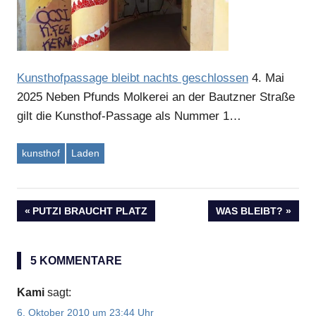
Kunsthofpassage bleibt nachts geschlossen
4. Mai
2025
Neben Pfunds Molkerei an der Bautzner Straße
gilt die Kunsthof-Passage als Nummer 1…
kunsthof
Laden
VORHERIGER
PUTZI BRAUCHT PLATZ
NÄCHSTER
WAS BLEIBT?
Beitragsnavigation
BEITRAG:
BEITRAG:
5 KOMMENTARE
Kami
sagt:
6. Oktober 2010 um 23:44 Uhr