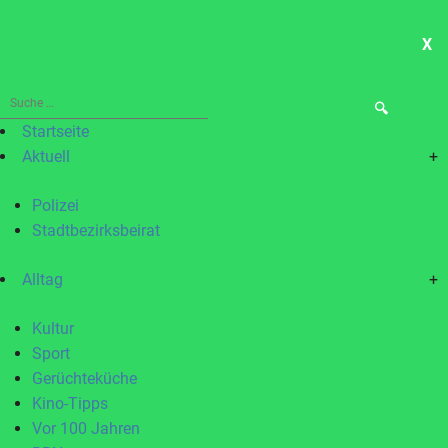
X
ME
Suche
nach:
Startseite
Aktuell
+
Polizei
Stadtbezirksbeirat
Alltag
+
Kultur
Sport
Gerüchteküche
Kino-Tipps
Vor 100 Jahren