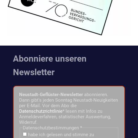
Abonniere unseren
Newsletter
Neustadt-Geflüster-Newsletter
abonnieren.
Dann gibt's jeden Sonntag Neustadt-Neuigkeiten
per E-Mail. Vor dem Abo die
Datenschutzrichtlinie
* lesen mit Infos zu
Anmeldeverfahren, statistischer Auswertung,
Widerruf.
Datenschutzbestimmungen
*
habe ich gelesen und stimme zu