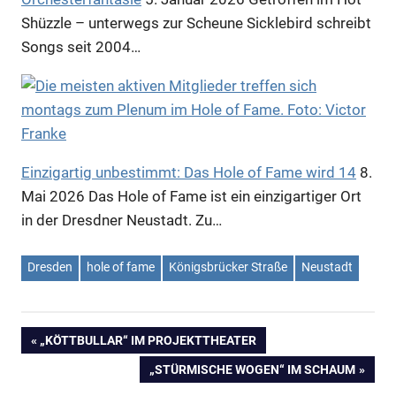
Shüzzle – unterwegs zur Scheune Sicklebird schreibt
Songs seit 2004…
Einzigartig unbestimmt: Das Hole of Fame wird 14
8.
Mai 2026
Das Hole of Fame ist ein einzigartiger Ort
in der Dresdner Neustadt. Zu…
Dresden
hole of fame
Königsbrücker Straße
Neustadt
VORHERIGER
„KÖTTBULLAR“ IM PROJEKTTHEATER
Beitragsnavigation
BEITRAG:
NÄCHSTER
„STÜRMISCHE WOGEN“ IM SCHAUM
BEITRAG: