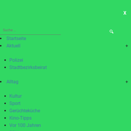
X
ME
Suche
nach:
Startseite
Aktuell
+
Polizei
Stadtbezirksbeirat
Alltag
+
Kultur
Sport
Gerüchteküche
Kino-Tipps
Vor 100 Jahren