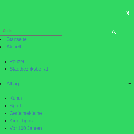
X
ME
Suche
nach:
Startseite
Aktuell
+
Polizei
Stadtbezirksbeirat
Alltag
+
Kultur
Sport
Gerüchteküche
Kino-Tipps
Vor 100 Jahren