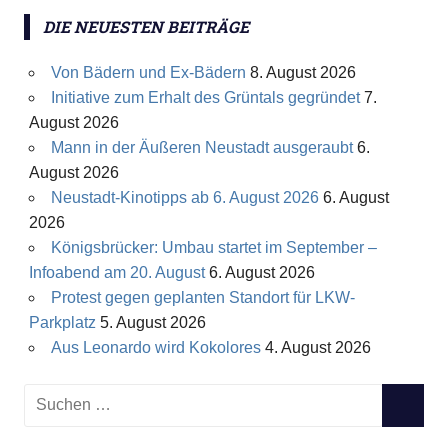
DIE NEUESTEN BEITRÄGE
Von Bädern und Ex-Bädern
8. August 2026
Initiative zum Erhalt des Grüntals gegründet
7.
August 2026
Mann in der Äußeren Neustadt ausgeraubt
6.
August 2026
Neustadt-Kinotipps ab 6. August 2026
6. August
2026
Königsbrücker: Umbau startet im September –
Infoabend am 20. August
6. August 2026
Protest gegen geplanten Standort für LKW-
Parkplatz
5. August 2026
Aus Leonardo wird Kokolores
4. August 2026
S
S
u
U
c