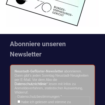
Abonniere unseren
Newsletter
Neustadt-Geflüster-Newsletter
abonnieren.
Dann gibt's jeden Sonntag Neustadt-Neuigkeiten
per E-Mail. Vor dem Abo die
Datenschutzrichtlinie
* lesen mit Infos zu
Anmeldeverfahren, statistischer Auswertung,
Widerruf.
Datenschutzbestimmungen
*
habe ich gelesen und stimme zu