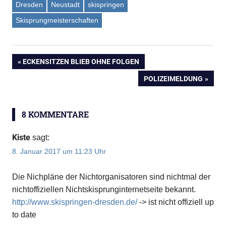
Dresden
Neustadt
skispringen
Skisprungmeisterschaften
VORHERIGER
ECKENSITZEN BLIEB OHNE FOLGEN
Beitragsnavigation
BEITRAG:
NÄCHSTER
POLIZEIMELDUNG
Anzeige
BEITRAG:
8 KOMMENTARE
Anzeige
Kiste
sagt:
8. Januar 2017 um 11:23 Uhr
Die Nichpläne der Nichtorganisatoren sind nichtmal der
nichtoffiziellen Nichtskisprunginternetseite bekannt.
http://www.skispringen-dresden.de/
-> ist nicht offiziell up
to date