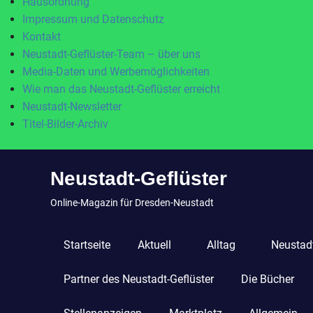
Hausordnung
Impressum und Datenschutz
Kontakt
Neustadt-Geflüster-Team – über uns
Media-Daten und Werbemöglichkeiten
Wie man das Neustadt-Geflüster erreicht
Neustadt-Newsletter
Titel-Bilder-Archiv
Zum
Neustadt-Geflüster
Inhalt
springen
Online-Magazin für Dresden-Neustadt
Startseite
Aktuell
Alltag
Neustadt
Partner des Neustadt-Geflüster
Die Bücher