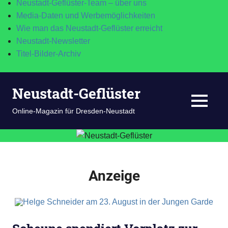
Neustadt-Geflüster-Team – über uns
Media-Daten und Werbemöglichkeiten
Wie man das Neustadt-Geflüster erreicht
Neustadt-Newsletter
Titel-Bilder-Archiv
Zum
Neustadt-Geflüster
Inhalt
springen
MENÜ
Online-Magazin für Dresden-Neustadt
Anzeige