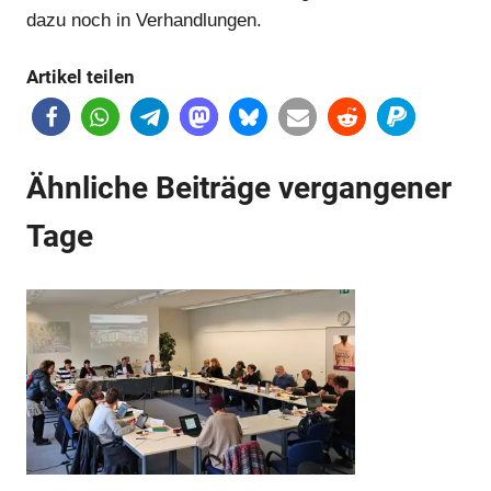
Anzeige
dazu noch in Verhandlungen.
Artikel teilen
Anzeige
Ähnliche Beiträge vergangener
Anzeige
Tage
Anzeige
Anzeige
Anzeige