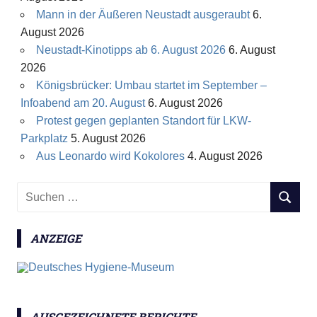
Mann in der Äußeren Neustadt ausgeraubt
6.
August 2026
Neustadt-Kinotipps ab 6. August 2026
6. August
2026
Königsbrücker: Umbau startet im September –
Infoabend am 20. August
6. August 2026
Protest gegen geplanten Standort für LKW-
Parkplatz
5. August 2026
Aus Leonardo wird Kokolores
4. August 2026
S
S
u
U
c
C
ANZEIGE
h
H
e
E
n
N
n
a
AUSGEZEICHNETE BERICHTE