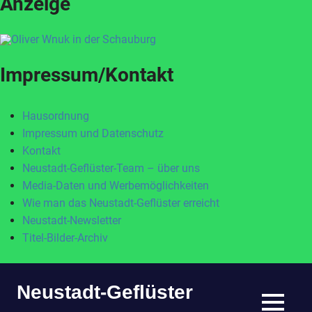
Anzeige
Impressum/Kontakt
Hausordnung
Impressum und Datenschutz
Kontakt
Neustadt-Geflüster-Team – über uns
Media-Daten und Werbemöglichkeiten
Wie man das Neustadt-Geflüster erreicht
Neustadt-Newsletter
Titel-Bilder-Archiv
Zum
Neustadt-Geflüster
Inhalt
springen
MENÜ