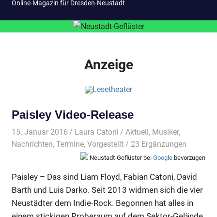
Online-Magazin für Dresden-Neustadt
Anzeige
Paisley Video-Release
15. Januar 2016
Laura Catoni
Aktuell
,
Musiker
,
Nachrichten
,
Termine
,
Vorgestellt
/ 23 Ergänzungen
Neustadt-Geflüster bei
Google
bevorzugen
Paisley – Das sind Liam Floyd, Fabian Catoni, David
Barth und Luis Darko. Seit 2013 widmen sich die vier
Neustädter dem Indie-Rock. Begonnen hat alles in
einem stickigen Proberaum auf dem Sektor-Gelände.