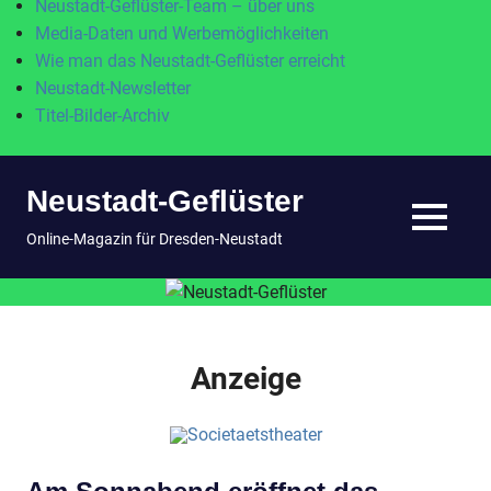
Neustadt-Geflüster-Team – über uns
Media-Daten und Werbemöglichkeiten
Wie man das Neustadt-Geflüster erreicht
Neustadt-Newsletter
Titel-Bilder-Archiv
Zum
Neustadt-Geflüster
Inhalt
springen
MENÜ
Online-Magazin für Dresden-Neustadt
Anzeige