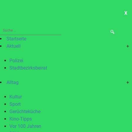
X
ME
Suche
nach:
Startseite
Aktuell
+
Polizei
Stadtbezirksbeirat
Alltag
+
Kultur
Sport
Gerüchteküche
Kino-Tipps
Vor 100 Jahren