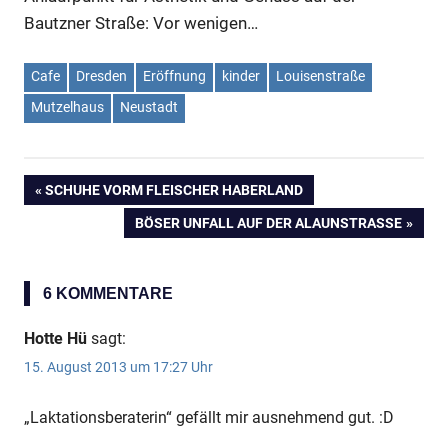
Bautzner Straße: Vor wenigen…
Anzeige
Cafe
Dresden
Eröffnung
kinder
Louisenstraße
Mutzelhaus
Neustadt
VORHERIGER
SCHUHE VORM FLEISCHER HABERLAND
Beitragsnavigation
BEITRAG:
NÄCHSTER
BÖSER UNFALL AUF DER ALAUNSTRASSE
BEITRAG:
6 KOMMENTARE
Hotte Hü
sagt:
15. August 2013 um 17:27 Uhr
„Laktationsberaterin“ gefällt mir ausnehmend gut. :D