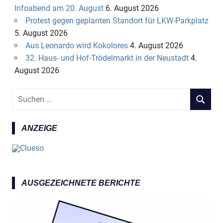
Infoabend am 20. August
6. August 2026
Protest gegen geplanten Standort für LKW-Parkplatz
5. August 2026
Aus Leonardo wird Kokolores
4. August 2026
32. Haus- und Hof-Trödelmarkt in der Neustadt
4.
August 2026
S
S
u
U
c
C
ANZEIGE
h
H
e
E
n
N
n
a
AUSGEZEICHNETE BERICHTE
c
h
: