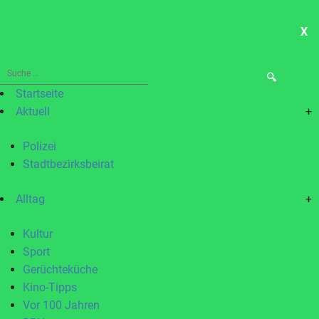
X
ME
Suche
nach:
Startseite
Aktuell
+
Polizei
Stadtbezirksbeirat
Alltag
+
Kultur
Sport
Gerüchteküche
Kino-Tipps
Vor 100 Jahren