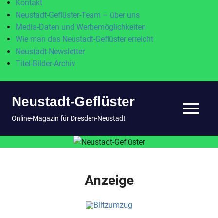
Kontakt
Neustadt-Geflüster-Team – über uns
Media-Daten und Werbemöglichkeiten
Wie man das Neustadt-Geflüster erreicht
Neustadt-Newsletter
Titel-Bilder-Archiv
Zum
Neustadt-Geflüster
Inhalt
springen
MENÜ
Online-Magazin für Dresden-Neustadt
Anzeige