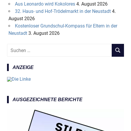
Aus Leonardo wird Kokolores
4. August 2026
32. Haus- und Hof-Trödelmarkt in der Neustadt
4.
August 2026
Kostenloser Grundschul-Kompass für Eltern in der
Neustadt
3. August 2026
S
S
u
U
c
C
ANZEIGE
h
H
e
E
n
N
n
a
AUSGEZEICHNETE BERICHTE
c
h
: