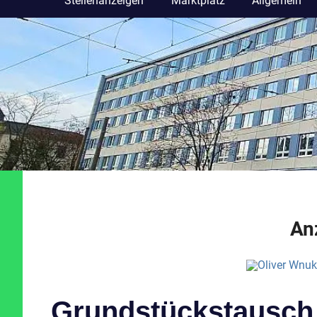
Stellenanzeigen
Marktplatz
Allgemein
An
Grundstückstausch 