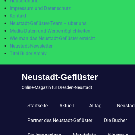
Hausordnung
Impressum und Datenschutz
Kontakt
Neustadt-Geflüster-Team – über uns
Media-Daten und Werbemöglichkeiten
Wie man das Neustadt-Geflüster erreicht
Neustadt-Newsletter
Titel-Bilder-Archiv
Zum
Neustadt-Geflüster
Inhalt
springen
Online-Magazin für Dresden-Neustadt
Startseite
Aktuell
Alltag
Neustadt
Partner des Neustadt-Geflüster
Die Bücher