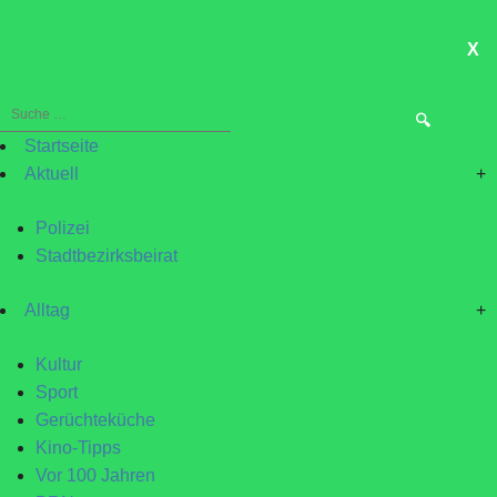
X
ME
Suche
nach:
Startseite
Aktuell
+
Polizei
Stadtbezirksbeirat
Alltag
+
Kultur
Sport
Gerüchteküche
Kino-Tipps
Vor 100 Jahren