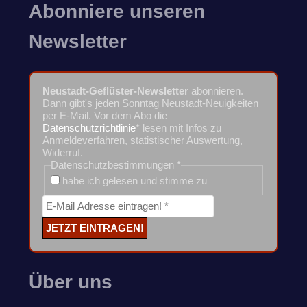
Abonniere unseren
Newsletter
Neustadt-Geflüster-Newsletter
abonnieren.
Dann gibt's jeden Sonntag Neustadt-Neuigkeiten
per E-Mail. Vor dem Abo die
Datenschutzrichtlinie
* lesen mit Infos zu
Anmeldeverfahren, statistischer Auswertung,
Widerruf.
Datenschutzbestimmungen
*
habe ich gelesen und stimme zu
Über uns