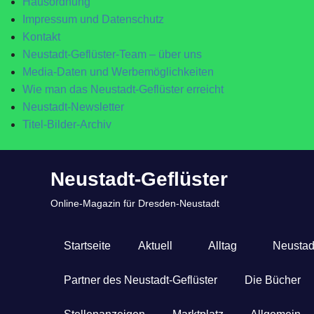
Hausordnung
Impressum und Datenschutz
Kontakt
Neustadt-Geflüster-Team – über uns
Media-Daten und Werbemöglichkeiten
Wie man das Neustadt-Geflüster erreicht
Neustadt-Newsletter
Titel-Bilder-Archiv
Zum
Neustadt-Geflüster
Inhalt
springen
Online-Magazin für Dresden-Neustadt
Startseite
Aktuell
Alltag
Neustad
Partner des Neustadt-Geflüster
Die Bücher