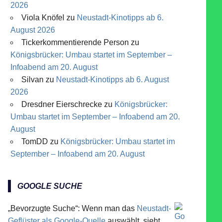
2026
Viola Knöfel
zu
Neustadt-Kinotipps ab 6.
August 2026
Tickerkommentierende Person
zu
Königsbrücker: Umbau startet im September –
Infoabend am 20. August
Silvan
zu
Neustadt-Kinotipps ab 6. August
2026
Dresdner Eierschrecke
zu
Königsbrücker:
Umbau startet im September – Infoabend am 20.
August
TomDD
zu
Königsbrücker: Umbau startet im
September – Infoabend am 20. August
GOOGLE SUCHE
„Bevorzugte Suche“: Wenn man das
Neustadt-
Geflüster als Google-Quelle
auswählt, sieht