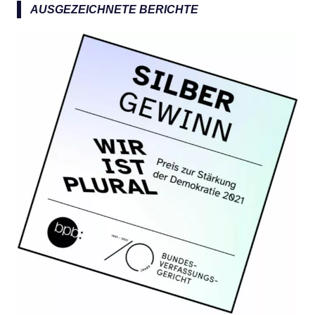
a
AUSGEZEICHNETE BERICHTE
c
h
: