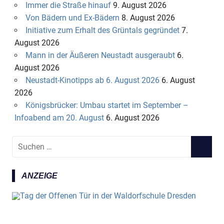
Immer die Straße hinauf
9. August 2026
Von Bädern und Ex-Bädern
8. August 2026
Initiative zum Erhalt des Grüntals gegründet
7.
August 2026
Mann in der Äußeren Neustadt ausgeraubt
6.
August 2026
Neustadt-Kinotipps ab 6. August 2026
6. August
2026
Königsbrücker: Umbau startet im September –
Infoabend am 20. August
6. August 2026
S
S
u
U
c
C
ANZEIGE
h
H
e
E
n
N
n