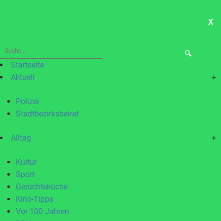
X
ME
Suche
nach:
Startseite
Aktuell
+
Polizei
Stadtbezirksbeirat
Alltag
+
Kultur
Sport
Gerüchteküche
Kino-Tipps
Vor 100 Jahren