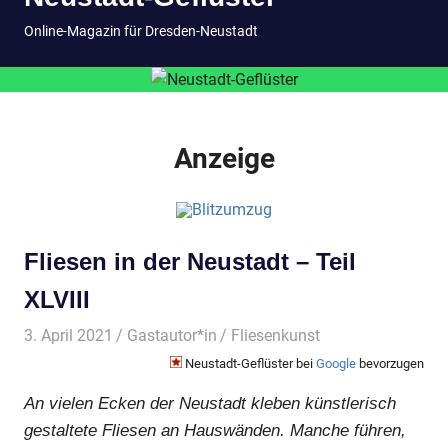
springen
MENÜ
Online-Magazin für Dresden-Neustadt
Anzeige
Fliesen in der Neustadt – Teil
XLVIII
3. April 2021
Gastautor*in
Fliesenkunst
Neustadt-Geflüster bei
Google
bevorzugen
An vielen Ecken der Neustadt kleben künstlerisch
gestaltete Fliesen an Hauswänden. Manche führen,