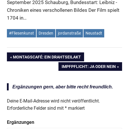
September 2025
Schauburg, Bundesstart: Leibniz -
Chroniken eines verschollenen Bildes Der Film spielt
1704 in…
#Fliesenkunst
Dresden
jordanstraße
Neustadt
VORHERIGER
MONTAGSCAFÉ: EIN DRAHTSEILAKT
Beitragsnavigation
BEITRAG:
NÄCHSTER
IMPFPFLICHT: JA ODER NEIN
BEITRAG:
Ergänzungen gern, aber bitte recht freundlich.
Deine E-Mail-Adresse wird nicht veröffentlicht.
Erforderliche Felder sind mit
*
markiert
Ergänzungen