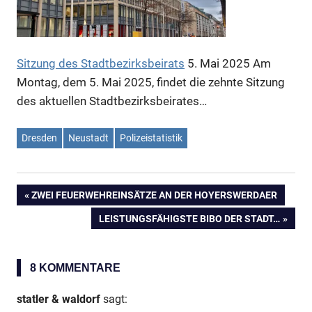
Sitzung des Stadtbezirksbeirats
5. Mai 2025
Am
Anzeige
Montag, dem 5. Mai 2025, findet die zehnte Sitzung
des aktuellen Stadtbezirksbeirates…
Dresden
Neustadt
Polizeistatistik
Anzeige
VORHERIGER
ZWEI FEUERWEHREINSÄTZE AN DER HOYERSWERDAER
Beitragsnavigation
BEITRAG:
NÄCHSTER
LEISTUNGSFÄHIGSTE BIBO DER STADT…
BEITRAG:
8 KOMMENTARE
statler & waldorf
sagt: