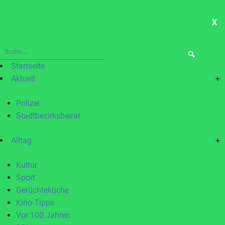
X
ME
Suche
nach:
Startseite
Aktuell
+
Polizei
Stadtbezirksbeirat
Alltag
+
Kultur
Sport
Gerüchteküche
Kino-Tipps
Vor 100 Jahren