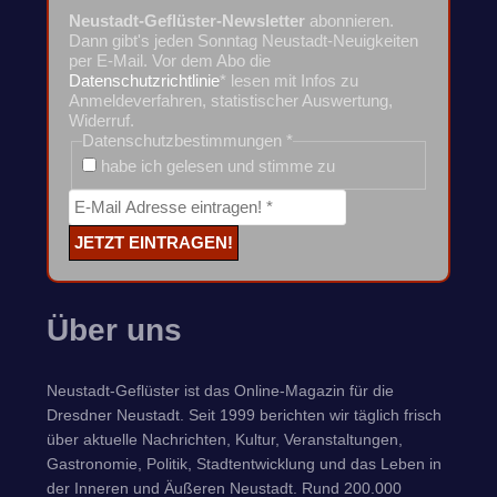
Neustadt-Geflüster-Newsletter
abonnieren.
Dann gibt's jeden Sonntag Neustadt-Neuigkeiten
per E-Mail. Vor dem Abo die
Datenschutzrichtlinie
* lesen mit Infos zu
Anmeldeverfahren, statistischer Auswertung,
Widerruf.
Datenschutzbestimmungen
*
habe ich gelesen und stimme zu
Über uns
Neustadt-Geflüster ist das Online-Magazin für die
Dresdner Neustadt. Seit 1999 berichten wir täglich frisch
über aktuelle Nachrichten, Kultur, Veranstaltungen,
Gastronomie, Politik, Stadtentwicklung und das Leben in
der Inneren und Äußeren Neustadt. Rund 200.000