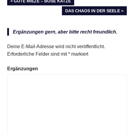
VORHERIGER
GUTE MIEZE – BÖSE KATZE
Beitragsnavigation
BEITRAG:
NÄCHSTER
DAS CHAOS IN DER SEELE
BEITRAG:
Ergänzungen gern, aber bitte recht freundlich.
Deine E-Mail-Adresse wird nicht veröffentlicht.
Erforderliche Felder sind mit
*
markiert
Ergänzungen