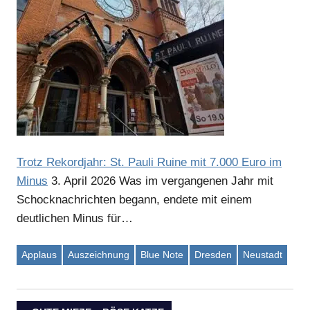
Anzeige
Trotz Rekordjahr: St. Pauli Ruine mit 7.000 Euro im
Minus
3. April 2026
Was im vergangenen Jahr mit
Schocknachrichten begann, endete mit einem
deutlichen Minus für…
Anzeige
Applaus
Auszeichnung
Blue Note
Dresden
Neustadt
Anzeige