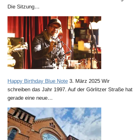
Die Sitzung…
Happy Birthday Blue Note
3. März 2025
Wir
schreiben das Jahr 1997. Auf der Görlitzer Straße hat
Anzeige
gerade eine neue…
Anzeige
Anzeige