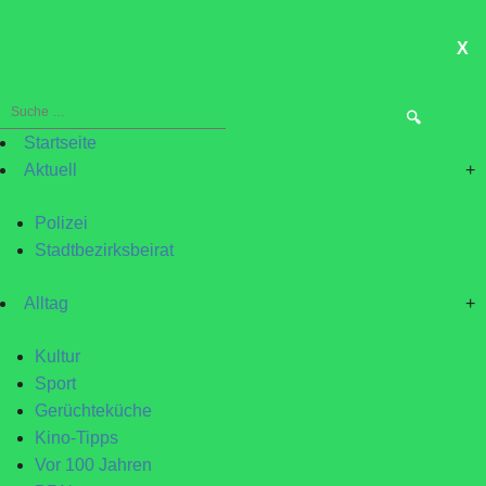
X
ME
Suche
nach:
Startseite
Aktuell
+
Polizei
Stadtbezirksbeirat
Alltag
+
Kultur
Sport
Gerüchteküche
Kino-Tipps
Vor 100 Jahren