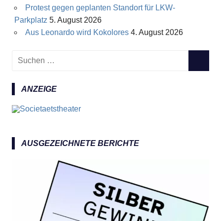
Protest gegen geplanten Standort für LKW-
Parkplatz
5. August 2026
Aus Leonardo wird Kokolores
4. August 2026
S
S
u
U
c
C
ANZEIGE
h
H
e
E
n
N
n
a
AUSGEZEICHNETE BERICHTE
c
h
: