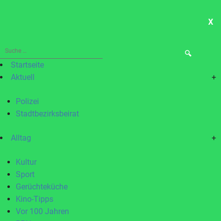
X
ME
Suche
nach:
Startseite
Aktuell
+
Polizei
Stadtbezirksbeirat
Alltag
+
Kultur
Sport
Gerüchteküche
Kino-Tipps
Vor 100 Jahren