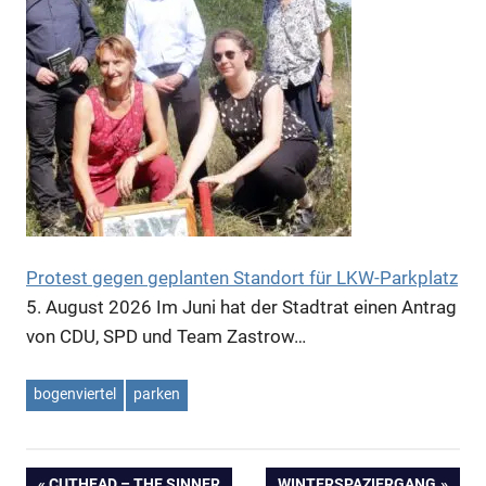
Protest gegen geplanten Standort für LKW-Parkplatz
5. August 2026
Im Juni hat der Stadtrat einen Antrag
von CDU, SPD und Team Zastrow…
bogenviertel
parken
VORHERIGER
CUTHEAD – THE SINNER
NÄCHSTER
WINTERSPAZIERGANG