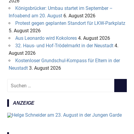
2026
Königsbrücker: Umbau startet im September –
Infoabend am 20. August
6. August 2026
Protest gegen geplanten Standort für LKW-Parkplatz
5. August 2026
Aus Leonardo wird Kokolores
4. August 2026
32. Haus- und Hof-Trödelmarkt in der Neustadt
4.
August 2026
Kostenloser Grundschul-Kompass für Eltern in der
Neustadt
3. August 2026
S
S
u
U
c
C
ANZEIGE
h
H
e
E
n
N
n