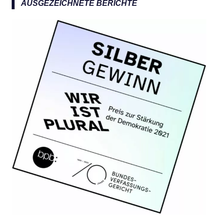
a
AUSGEZEICHNETE BERICHTE
c
h
: