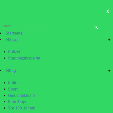
X
ME
Suche
nach:
Startseite
Aktuell
+
Polizei
Stadtbezirksbeirat
Alltag
+
Kultur
Sport
Gerüchteküche
Kino-Tipps
Vor 100 Jahren