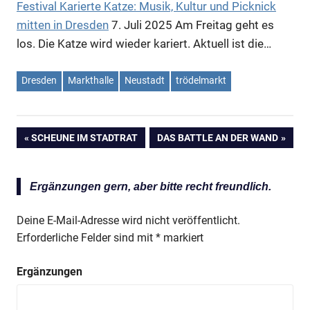
Festival Karierte Katze: Musik, Kultur und Picknick
Anzeige
mitten in Dresden
7. Juli 2025
Am Freitag geht es
los. Die Katze wird wieder kariert. Aktuell ist die…
Dresden
Markthalle
Neustadt
trödelmarkt
VORHERIGER
SCHEUNE IM STADTRAT
NÄCHSTER
DAS BATTLE AN DER WAND
Beitragsnavigation
BEITRAG:
BEITRAG:
Ergänzungen gern, aber bitte recht freundlich.
Deine E-Mail-Adresse wird nicht veröffentlicht.
Anzeige
Erforderliche Felder sind mit
*
markiert
Ergänzungen