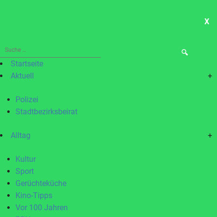
X
ME
Suche
nach:
Startseite
Aktuell
+
Polizei
Stadtbezirksbeirat
Alltag
+
Kultur
Sport
Gerüchteküche
Kino-Tipps
Vor 100 Jahren