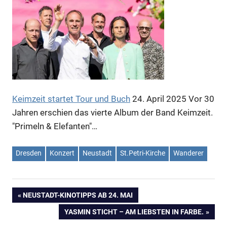
Keimzeit startet Tour und Buch
24. April 2025
Vor 30
Jahren erschien das vierte Album der Band Keimzeit.
"Primeln & Elefanten"…
Dresden
Konzert
Neustadt
St.Petri-Kirche
Wanderer
VORHERIGER
NEUSTADT-KINOTIPPS AB 24. MAI
Beitragsnavigation
BEITRAG:
NÄCHSTER
YASMIN STICHT – AM LIEBSTEN IN FARBE.
BEITRAG: