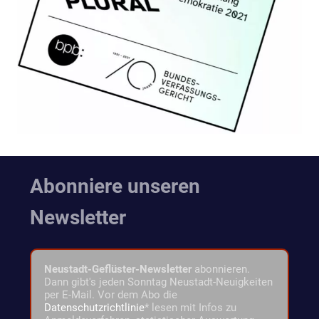
Abonniere unseren
Newsletter
Neustadt-Geflüster-Newsletter
abonnieren.
Dann gibt's jeden Sonntag Neustadt-Neuigkeiten
per E-Mail. Vor dem Abo die
Datenschutzrichtlinie
* lesen mit Infos zu