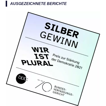
a
AUSGEZEICHNETE BERICHTE
c
h
: