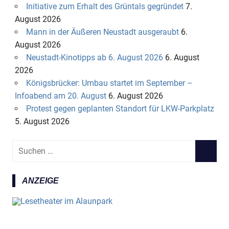
Initiative zum Erhalt des Grüntals gegründet
7.
August 2026
Mann in der Äußeren Neustadt ausgeraubt
6.
August 2026
Neustadt-Kinotipps ab 6. August 2026
6. August
2026
Königsbrücker: Umbau startet im September –
Infoabend am 20. August
6. August 2026
Protest gegen geplanten Standort für LKW-Parkplatz
5. August 2026
S
S
u
U
c
C
ANZEIGE
h
H
e
E
n
N
n