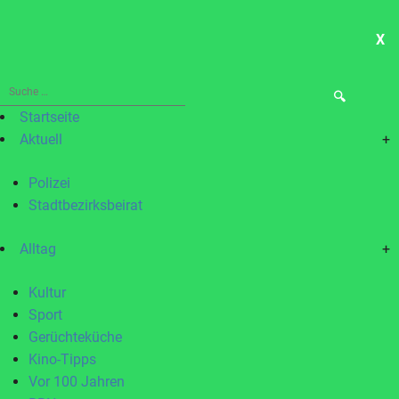
X
ME
Suche
nach:
Startseite
Aktuell
+
Polizei
Stadtbezirksbeirat
Alltag
+
Kultur
Sport
Gerüchteküche
Kino-Tipps
Vor 100 Jahren