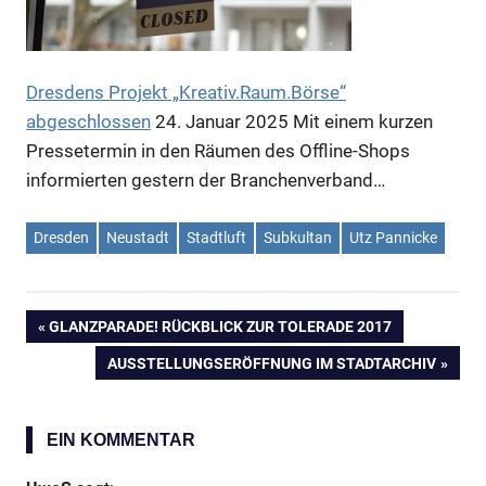
Anzeige
Dresdens Projekt „Kreativ.Raum.Börse“
abgeschlossen
24. Januar 2025
Mit einem kurzen
Pressetermin in den Räumen des Offline-Shops
informierten gestern der Branchenverband…
Dresden
Neustadt
Stadtluft
Subkultan
Utz Pannicke
VORHERIGER
GLANZPARADE! RÜCKBLICK ZUR TOLERADE 2017
Anzeige
Beitragsnavigation
BEITRAG:
NÄCHSTER
AUSSTELLUNGSERÖFFNUNG IM STADTARCHIV
BEITRAG:
EIN KOMMENTAR