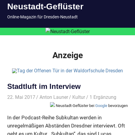
Neustadt-Geflüster
Inhalt
springen
MENÜ
Online-Magazin für Dresden-Neustadt
Anzeige
Stadtluft im Interview
22. Mai 2017
Anton Launer
Kultur
/ 1 Ergänzung
Neustadt-Geflüster bei
Google
bevorzugen
In der Podcast-Reihe Subkultan werden in
unregelmäßigen Abständen Dresdner interviewt. Oft
geht es um Kultur. „Subkultan“, das sind Lucas