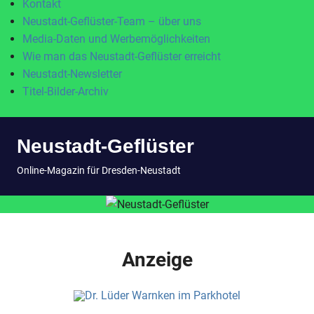
Kontakt
Neustadt-Geflüster-Team – über uns
Media-Daten und Werbemöglichkeiten
Wie man das Neustadt-Geflüster erreicht
Neustadt-Newsletter
Titel-Bilder-Archiv
Zum
Neustadt-Geflüster
Inhalt
springen
MENÜ
Online-Magazin für Dresden-Neustadt
Anzeige