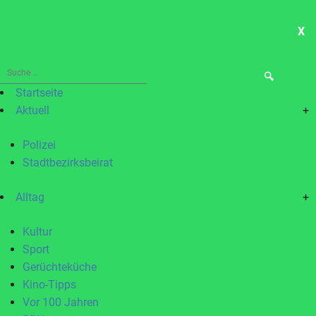
X
ME
Suche
nach:
Startseite
Aktuell
+
Polizei
Stadtbezirksbeirat
Alltag
+
Kultur
Sport
Gerüchteküche
Kino-Tipps
Vor 100 Jahren