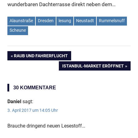
Anzeige
wunderbaren Dachterrasse direkt neben dem…
Alaunstraße
Dresden
lesung
Neustadt
Rummelsnuff
Scheune
VORHERIGER
RAUB UND FAHRERFLUCHT
Beitragsnavigation
BEITRAG:
NÄCHSTER
ISTANBUL-MARKET ERÖFFNET
BEITRAG:
30 KOMMENTARE
Anzeige
Daniel
sagt:
3. April 2017 um 14:05 Uhr
Brauche dringend neuen Lesestoff…