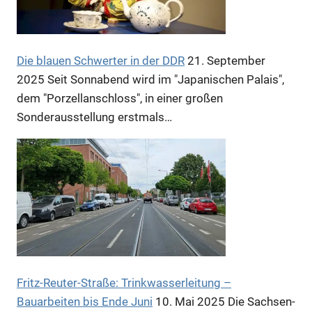
Die blauen Schwerter in der DDR
21. September
Anzeige
2025
Seit Sonnabend wird im "Japanischen Palais",
dem "Porzellanschloss", in einer großen
Anzeige
Sonderausstellung erstmals…
Anzeige
Anzeige
Fritz-Reuter-Straße: Trinkwasserleitung –
Bauarbeiten bis Ende Juni
10. Mai 2025
Die Sachsen-