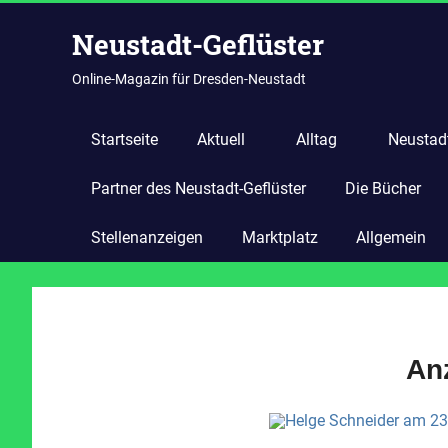
Zum
Neustadt-Geflüster
Inhalt
springen
Online-Magazin für Dresden-Neustadt
Startseite
Aktuell
Alltag
Neustadt
Partner des Neustadt-Geflüster
Die Bücher
Stellenanzeigen
Marktplatz
Allgemein
An