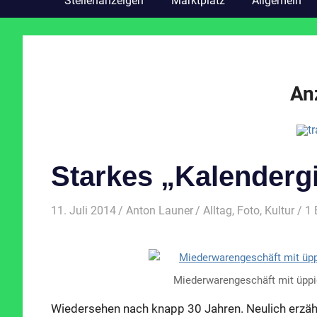
Stellenanzeigen
Marktplatz
Allgemein
An
Starkes „Kalendergi
11. Juli 2014
Anton Launer
Alltag
,
Foto
,
Kultur
/ 1
Miederwarengeschäft mit üppi
Wiedersehen nach knapp 30 Jahren. Neulich erzähl