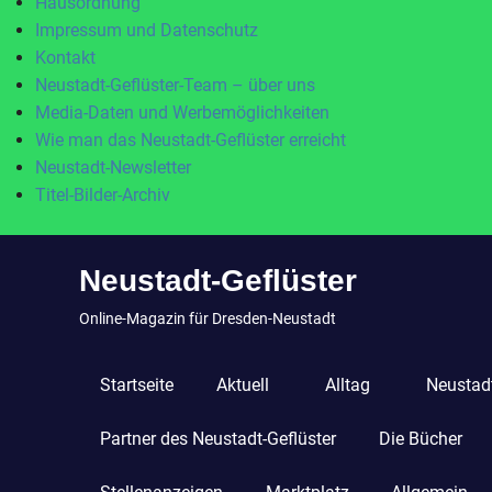
Hausordnung
Impressum und Datenschutz
Kontakt
Neustadt-Geflüster-Team – über uns
Media-Daten und Werbemöglichkeiten
Wie man das Neustadt-Geflüster erreicht
Neustadt-Newsletter
Titel-Bilder-Archiv
Zum
Neustadt-Geflüster
Inhalt
springen
Online-Magazin für Dresden-Neustadt
Startseite
Aktuell
Alltag
Neustadt
Partner des Neustadt-Geflüster
Die Bücher