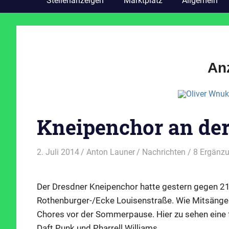
Stellenanzeigen
Marktplatz
Allgemein
An
Kneipenchor an de
2. Juli 2014
Anton Launer
Nachrichten
/ 8 Ergänz
Der Dresdner Kneipenchor hatte gestern gegen 21 
Rothenburger-/Ecke Louisenstraße. Wie Mitsänger R
Chores vor der Sommerpause. Hier zu sehen eine f
Daft Punk und Pharrell Williams.