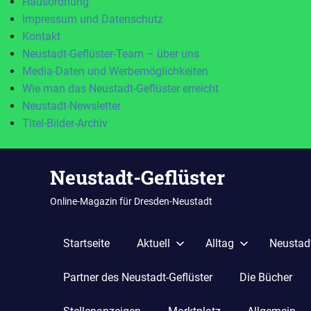
Hausordnung
Impressum und Datenschutz
Kontakt
Neustadt-Geflüster-Team – über uns
Media-Daten und Werbemöglichkeiten
Wie man das Neustadt-Geflüster erreicht
Neustadt-Newsletter
Titel-Bilder-Archiv
Zum
Neustadt-Geflüster
Inhalt
springen
Online-Magazin für Dresden-Neustadt
Startseite
Aktuell
Alltag
Neustadt
Partner des Neustadt-Geflüster
Die Bücher