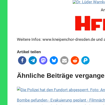
An
Weitere Infos:
www.kneipenchor-dresden.de
und 
Artikel teilen
Ähnliche Beiträge vergange
An
Bombe gefunden - Evakuierung geplant - Filmnächt