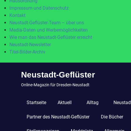
Hausordnung
Impressum und Datenschutz
Kontakt
Neustadt-Geflüster-Team – über uns
Media-Daten und Werbemöglichkeiten
Wie man das Neustadt-Geflüster erreicht
Neustadt-Newsletter
Titel-Bilder-Archiv
Zum
Neustadt-Geflüster
Inhalt
springen
Online-Magazin für Dresden-Neustadt
Startseite
Aktuell
Alltag
Neustadt
Partner des Neustadt-Geflüster
Die Bücher