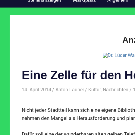
Stellenanzeigen
Marktplatz
Allgemein
An
Eine Zelle für den H
14. April 2014
Anton Launer
Kultur
,
Nachrichten
/ 
Nicht jeder Stadtteil kann sich eine eigene Biblio
nehmen den Mangel als Herausforderung und plane
Dafür soll eine der wunderbaren alten gelben Tel