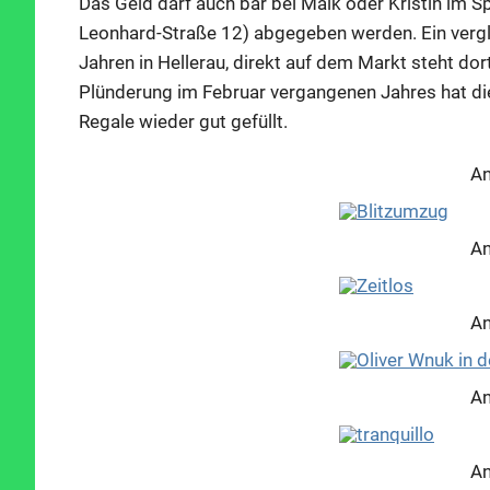
Das Geld darf auch bar bei Maik oder Kristin im Sp
Leonhard-Straße 12) abgegeben werden. Ein vergl
Jahren in Hellerau, direkt auf dem Markt steht dort
Plünderung
im Februar vergangenen Jahres hat die
Regale wieder gut gefüllt.
An
An
An
An
An