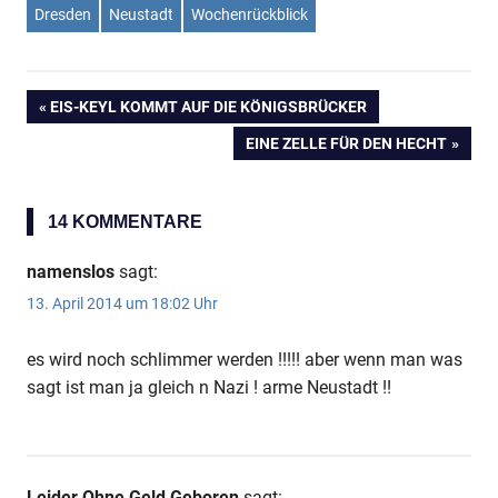
Dresden
Neustadt
Wochenrückblick
VORHERIGER
EIS-KEYL KOMMT AUF DIE KÖNIGSBRÜCKER
Beitragsnavigation
BEITRAG:
NÄCHSTER
EINE ZELLE FÜR DEN HECHT
BEITRAG:
14 KOMMENTARE
namenslos
sagt:
13. April 2014 um 18:02 Uhr
es wird noch schlimmer werden !!!!! aber wenn man was
sagt ist man ja gleich n Nazi ! arme Neustadt !!
Leider Ohne Geld Geboren
sagt: