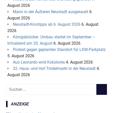
August 2026
Mann in der Äußeren Neustadt ausgeraubt
6.
August 2026
Neustadt-Kinotipps ab 6. August 2026
6. August
2026
Königsbrücker: Umbau startet im September –
Infoabend am 20. August
6. August 2026
Protest gegen geplanten Standort für LKW-Parkplatz
5. August 2026
Aus Leonardo wird Kokolores
4. August 2026
32. Haus- und Hof-Trödelmarkt in der Neustadt
4.
August 2026
S
S
u
U
c
C
ANZEIGE
h
H
e