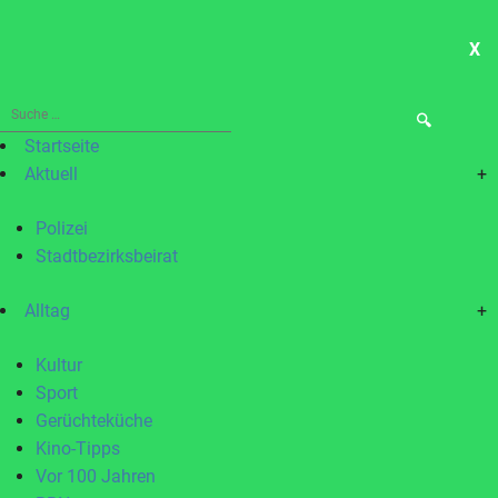
X
ME
Suche
nach:
Startseite
Aktuell
+
Polizei
Stadtbezirksbeirat
Alltag
+
Kultur
Sport
Gerüchteküche
Kino-Tipps
Vor 100 Jahren