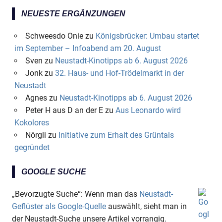
NEUESTE ERGÄNZUNGEN
Schweesdo Onie
zu
Königsbrücker: Umbau startet
im September – Infoabend am 20. August
Sven
zu
Neustadt-Kinotipps ab 6. August 2026
Jonk
zu
32. Haus- und Hof-Trödelmarkt in der
Neustadt
Agnes
zu
Neustadt-Kinotipps ab 6. August 2026
Peter H aus D an der E
zu
Aus Leonardo wird
Kokolores
Nörgli
zu
Initiative zum Erhalt des Grüntals
gegründet
GOOGLE SUCHE
„Bevorzugte Suche“: Wenn man das
Neustadt-
Geflüster als Google-Quelle
auswählt, sieht man in
der Neustadt-Suche unsere Artikel vorrangig.