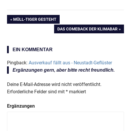
Anzeige
VORHERIGER
MÜLL-TIGER GESTEHT
Beitragsnavigation
BEITRAG:
Anzeige
NÄCHSTER
DAS COMEBACK DER KLIMABAR
BEITRAG:
Anzeige
EIN KOMMENTAR
Pingback:
Ausverkauf fällt aus - Neustadt-Geflüster
Anzeige
Ergänzungen gern, aber bitte recht freundlich.
Deine E-Mail-Adresse wird nicht veröffentlicht.
Anzeige
Erforderliche Felder sind mit
*
markiert
Ergänzungen