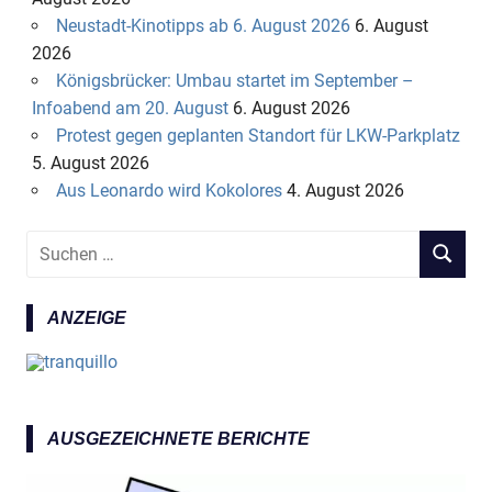
Neustadt-Kinotipps ab 6. August 2026
6. August
2026
Königsbrücker: Umbau startet im September –
Infoabend am 20. August
6. August 2026
Protest gegen geplanten Standort für LKW-Parkplatz
5. August 2026
Aus Leonardo wird Kokolores
4. August 2026
S
S
u
U
c
C
ANZEIGE
h
H
e
E
n
N
n
a
AUSGEZEICHNETE BERICHTE
c
h