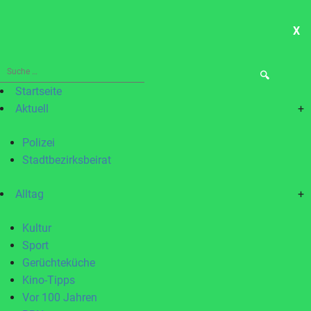
X
ME
Suche
nach:
Startseite
Aktuell
+
Polizei
Stadtbezirksbeirat
Alltag
+
Kultur
Sport
Gerüchteküche
Kino-Tipps
Vor 100 Jahren