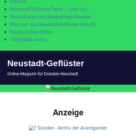
Kontakt
Neustadt-Geflüster-Team – über uns
Media-Daten und Werbemöglichkeiten
Wie man das Neustadt-Geflüster erreicht
Neustadt-Newsletter
Titel-Bilder-Archiv
Zum
Neustadt-Geflüster
Inhalt
springen
MENÜ
Online-Magazin für Dresden-Neustadt
Anzeige