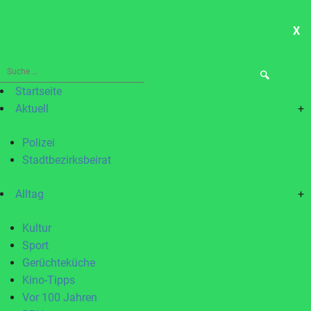
X
ME
Suche
nach:
Startseite
Aktuell
+
Polizei
Stadtbezirksbeirat
Alltag
+
Kultur
Sport
Gerüchteküche
Kino-Tipps
Vor 100 Jahren