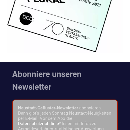
Abonniere unseren
Newsletter
Neustadt-Geflüster-Newsletter
abonnieren.
Dann gibt's jeden Sonntag Neustadt-Neuigkeiten
per E-Mail. Vor dem Abo die
Datenschutzrichtlinie
* lesen mit Infos zu
Anmeldeverfahren, statistischer Auswertung,