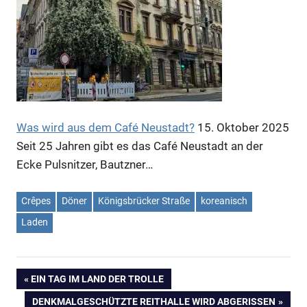
Was wird aus dem Café Neustadt?
15. Oktober 2025
Seit 25 Jahren gibt es das Café Neustadt an der
Ecke Pulsnitzer, Bautzner…
Crêpes
Döner
Königsbrücker Straße
koreanisch
Laden
VORHERIGER
EIN TAG IM LAND DER TROLLE
Beitragsnavigation
BEITRAG:
NÄCHSTER
DENKMALGESCHÜTZTE REITHALLE WIRD ABGERISSEN