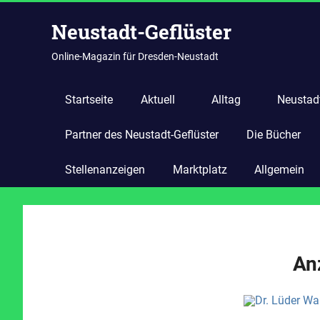
Zum
Neustadt-Geflüster
Inhalt
springen
Online-Magazin für Dresden-Neustadt
Startseite
Aktuell
Alltag
Neustadt
Partner des Neustadt-Geflüster
Die Bücher
Stellenanzeigen
Marktplatz
Allgemein
An