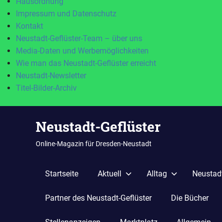
Hausordnung
Impressum und Datenschutz
Kontakt
Neustadt-Geflüster-Team – über uns
Media-Daten und Werbemöglichkeiten
Wie man das Neustadt-Geflüster erreicht
Neustadt-Newsletter
Titel-Bilder-Archiv
Zum
Neustadt-Geflüster
Inhalt
springen
Online-Magazin für Dresden-Neustadt
Startseite
Aktuell
Alltag
Neustadt
Partner des Neustadt-Geflüster
Die Bücher