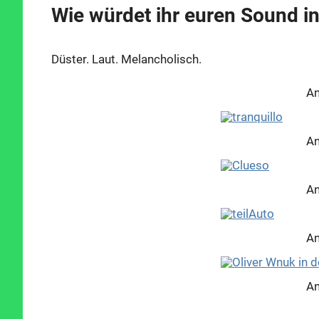
Wie würdet ihr euren Sound i
Düster. Laut. Melancholisch.
An
An
An
An
An