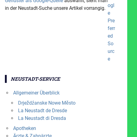
Geflüster als Google-Quelle
auswählt, sieht man
in der Neustadt-Suche unsere Artikel vorrangig.
NEUSTADT-SERVICE
Allgemeiner Überblick
Drježdźanske Nowe Město
La Neustadt de Dresde
La Neustadt di Dresda
Apotheken
Ärzte & Zahnärzte