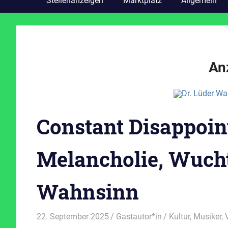
Stellenanzeigen
Marktplatz
Allgemein
An
Constant Disappoin
Melancholie, Wuch
Wahnsinn
22. September 2025
Gastautor*in
Kultur
,
Musiker
,