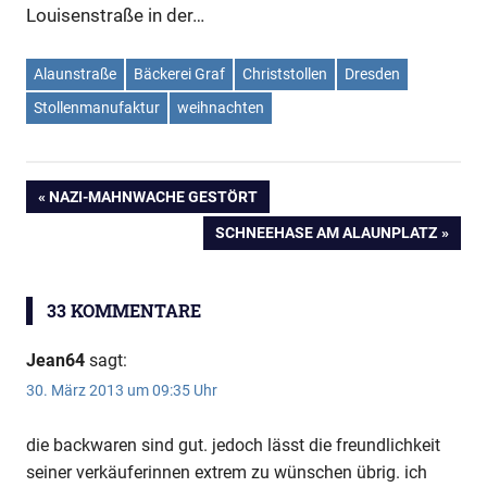
Louisenstraße in der…
Alaunstraße
Bäckerei Graf
Christstollen
Dresden
Stollenmanufaktur
weihnachten
VORHERIGER
NAZI-MAHNWACHE GESTÖRT
Beitragsnavigation
BEITRAG:
NÄCHSTER
SCHNEEHASE AM ALAUNPLATZ
BEITRAG:
33 KOMMENTARE
Jean64
sagt:
30. März 2013 um 09:35 Uhr
die backwaren sind gut. jedoch lässt die freundlichkeit
seiner verkäuferinnen extrem zu wünschen übrig. ich