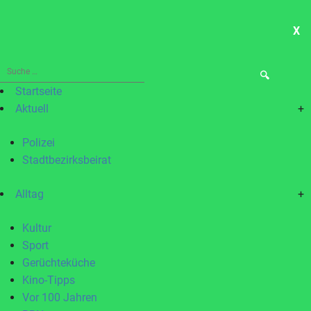
X
ME
Suche
nach:
Startseite
Aktuell
+
Polizei
Stadtbezirksbeirat
Alltag
+
Kultur
Sport
Gerüchteküche
Kino-Tipps
Vor 100 Jahren