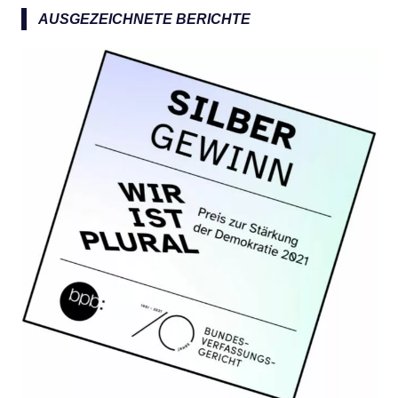
a
AUSGEZEICHNETE BERICHTE
c
h
: