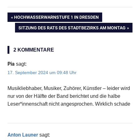
VORHERIGER
HOCHWASSERWARNSTUFE 1 IN DRESDEN
Beitragsnavigation
BEITRAG:
NÄCHSTER
SITZUNG DES RATS DES STADTBEZIRKS AM MONTAG
BEITRAG:
2 KOMMENTARE
Pia
sagt:
17. September 2024 um 09:48 Uhr
Anzeige
Musikliebhaber, Musiker, Zuhörer, Künstler – leider wird
nur von der Hälfte der Band berichtet und die halbe
Anzeige
Leser*innenschaft nicht angesprochen. Wirklich schade
Anzeige
Anton Launer
sagt: