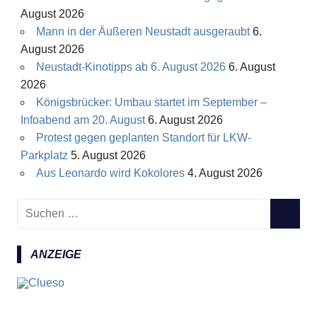
August 2026
Mann in der Äußeren Neustadt ausgeraubt
6.
August 2026
Neustadt-Kinotipps ab 6. August 2026
6. August
2026
Königsbrücker: Umbau startet im September –
Infoabend am 20. August
6. August 2026
Protest gegen geplanten Standort für LKW-
Parkplatz
5. August 2026
Aus Leonardo wird Kokolores
4. August 2026
S
S
u
U
c
C
ANZEIGE
h
H
e
E
n
N
n