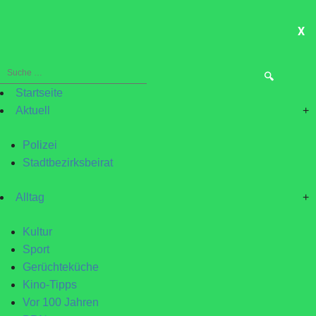
X
ME
Suche
nach:
Startseite
Aktuell
+
Polizei
Stadtbezirksbeirat
Alltag
+
Kultur
Sport
Gerüchteküche
Kino-Tipps
Vor 100 Jahren