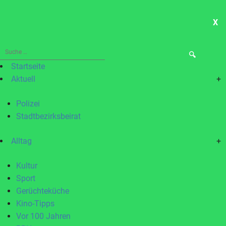
X
ME
Suche
nach:
Startseite
Aktuell
+
Polizei
Stadtbezirksbeirat
Alltag
+
Kultur
Sport
Gerüchteküche
Kino-Tipps
Vor 100 Jahren