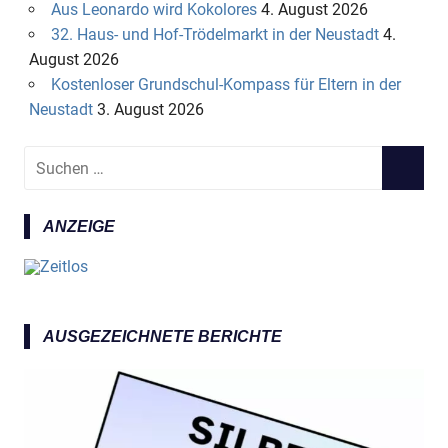
Aus Leonardo wird Kokolores
4. August 2026
32. Haus- und Hof-Trödelmarkt in der Neustadt
4.
August 2026
Kostenloser Grundschul-Kompass für Eltern in der
Neustadt
3. August 2026
S
S
u
U
c
C
ANZEIGE
h
H
e
E
n
N
n
a
AUSGEZEICHNETE BERICHTE
c
h
: