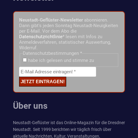
Neustadt-Geflüster-Newsletter
abonnieren.
Dann gibt's jeden Sonntag Neustadt-Neuigkeiten
per E-Mail. Vor dem Abo die
Datenschutzrichtlinie
* lesen mit Infos zu
Anmeldeverfahren, statistischer Auswertung,
Widerruf.
Datenschutzbestimmungen
*
habe ich gelesen und stimme zu
Über uns
Neustadt-Geflüster ist das Online-Magazin für die Dresdner
Neustadt. Seit 1999 berichten wir täglich frisch über
aktuelle Nachrichten, Kultur, Veranstaltungen,