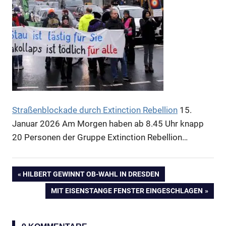
Anzeige
Straßenblockade durch Extinction Rebellion
15.
Januar 2026
Am Morgen haben ab 8.45 Uhr knapp
20 Personen der Gruppe Extinction Rebellion…
VORHERIGER
HILBERT GEWINNT OB-WAHL IN DRESDEN
Beitragsnavigation
BEITRAG:
NÄCHSTER
MIT EISENSTANGE FENSTER EINGESCHLAGEN
BEITRAG: