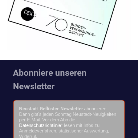
Abonniere unseren
Newsletter
Neustadt-Geflüster-Newsletter
abonnieren.
Dann gibt's jeden Sonntag Neustadt-Neuigkeiten
per E-Mail. Vor dem Abo die
Datenschutzrichtlinie
* lesen mit Infos zu
Anmeldeverfahren, statistischer Auswertung,
Widerruf.