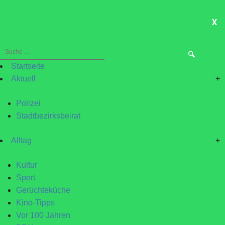
X
ME
Suche
nach:
Startseite
Aktuell
+
Polizei
Stadtbezirksbeirat
Alltag
+
Kultur
Sport
Gerüchteküche
Kino-Tipps
Vor 100 Jahren