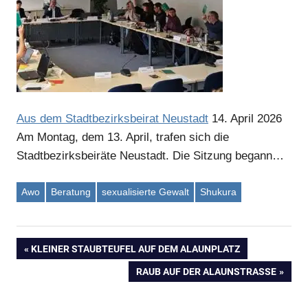
Aus dem Stadtbezirksbeirat Neustadt
14. April 2026
Am Montag, dem 13. April, trafen sich die
Stadtbezirksbeiräte Neustadt. Die Sitzung begann…
Awo
Beratung
sexualisierte Gewalt
Shukura
VORHERIGER
KLEINER STAUBTEUFEL AUF DEM ALAUNPLATZ
Beitragsnavigation
BEITRAG:
NÄCHSTER
RAUB AUF DER ALAUNSTRASSE
BEITRAG: