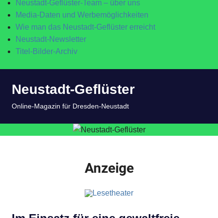
Neustadt-Geflüster-Team – über uns
Media-Daten und Werbemöglichkeiten
Wie man das Neustadt-Geflüster erreicht
Neustadt-Newsletter
Titel-Bilder-Archiv
Zum
Neustadt-Geflüster
Inhalt
springen
MENÜ
Online-Magazin für Dresden-Neustadt
Anzeige