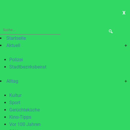
X
ME
Suche
nach:
Startseite
Aktuell
+
Polizei
Stadtbezirksbeirat
Alltag
+
Kultur
Sport
Gerüchteküche
Kino-Tipps
Vor 100 Jahren