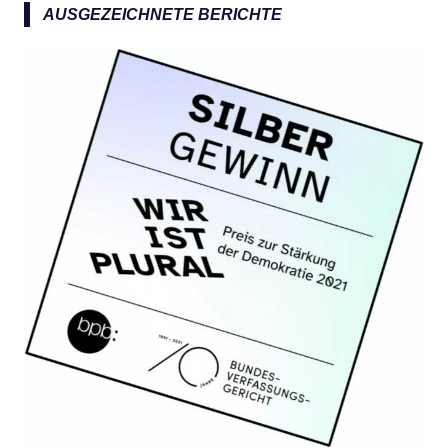
a
AUSGEZEICHNETE BERICHTE
c
h
: