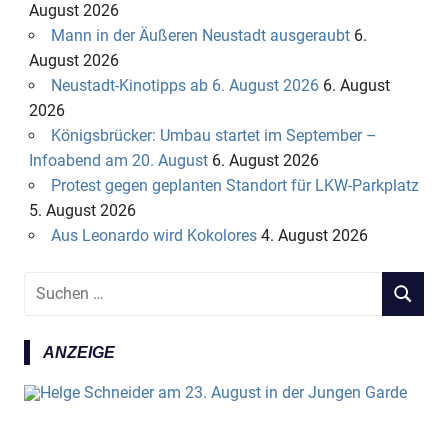
August 2026
Mann in der Äußeren Neustadt ausgeraubt
6.
August 2026
Neustadt-Kinotipps ab 6. August 2026
6. August
2026
Königsbrücker: Umbau startet im September –
Infoabend am 20. August
6. August 2026
Protest gegen geplanten Standort für LKW-Parkplatz
5. August 2026
Aus Leonardo wird Kokolores
4. August 2026
S
S
u
U
c
C
ANZEIGE
h
H
e
E
n
N
n