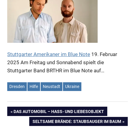
Stuttgarter Amerikaner im Blue Note
19. Februar
2025
Am Freitag und Sonnabend spielt die
Stuttgarter Band BRTHR im Blue Note auf…
Dresden
Hilfe
Neustadt
Ukraine
VORHERIGER
DAS AUTOMOBIL – HASS- UND LIEBESOBJEKT
Beitragsnavigation
BEITRAG:
NÄCHSTER
SELTSAME BRÄNDE: STAUBSAUGER IM BAUM
BEITRAG: