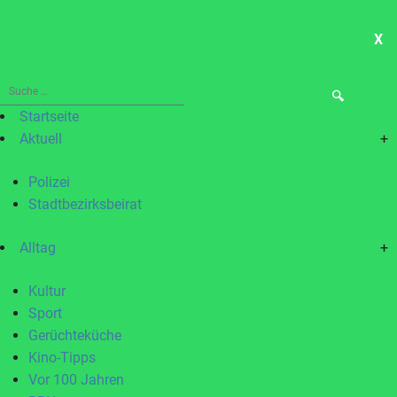
X
ME
Suche
nach:
Startseite
Aktuell
+
Polizei
Stadtbezirksbeirat
Alltag
+
Kultur
Sport
Gerüchteküche
Kino-Tipps
Vor 100 Jahren