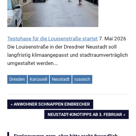
Anzeige
Testphase für die Louisenstraße startet
7. Mai 2026
Die Louisenstraße in der Dresdner Neustadt soll
langfristig klimaangepasst und stadtraumverträglich
umgestaltet werden.…
Dresden
Karussell
Neustadt
russisch
VORHERIGER
ANWOHNER SCHNAPPEN EINBRECHER
Beitragsnavigation
BEITRAG:
NÄCHSTER
NEUSTADT-KINOTIPPS AB 3. FEBRUAR
BEITRAG:
Ergänzungen gern, aber bitte recht freundlich.