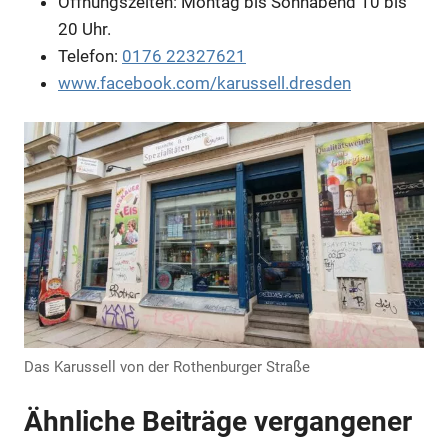
Öffnungszeiten: Montag bis Sonnabend 10 bis
20 Uhr.
Anzeige
Telefon:
0176 22327621
www.facebook.com/karussell.dresden
Anzeige
Das Karussell von der Rothenburger Straße
Ähnliche Beiträge vergangener
Anzeige