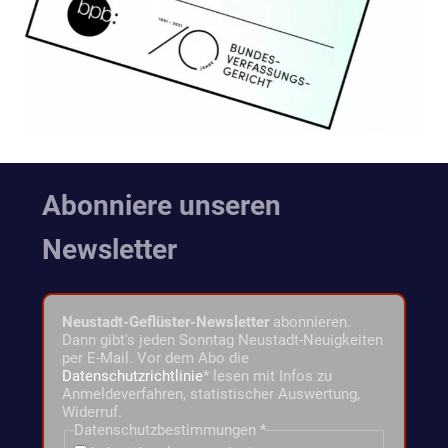
Abonniere unseren
Newsletter
Neustadt-Geflüster-Newsletter
abonnieren.
Dann gibt's jeden Sonntag Neustadt-Neuigkeiten
per E-Mail. Vor dem Abo die
Datenschutzrichtlinie
* lesen mit Infos zu
Anmeldeverfahren, statistischer Auswertung,
Widerruf.
Datenschutzbestimmungen
*