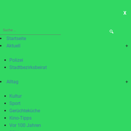
X
ME
Suche
nach:
Startseite
Aktuell
+
Polizei
Stadtbezirksbeirat
Alltag
+
Kultur
Sport
Gerüchteküche
Kino-Tipps
Vor 100 Jahren