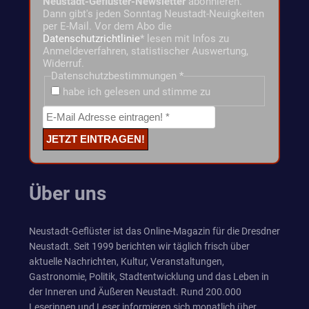
Neustadt-Geflüster-Newsletter
abonnieren.
Dann gibt's jeden Sonntag Neustadt-Neuigkeiten
per E-Mail. Vor dem Abo die
Datenschutzrichtlinie
* lesen mit Infos zu
Anmeldeverfahren, statistischer Auswertung,
Widerruf.
Datenschutzbestimmungen
*
habe ich gelesen und stimme zu
Über uns
Neustadt-Geflüster ist das Online-Magazin für die Dresdner
Neustadt. Seit 1999 berichten wir täglich frisch über
aktuelle Nachrichten, Kultur, Veranstaltungen,
Gastronomie, Politik, Stadtentwicklung und das Leben in
der Inneren und Äußeren Neustadt. Rund 200.000
Leserinnen und Leser informieren sich monatlich über