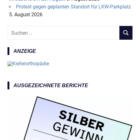
Protest gegen geplanten Standort für LKW-Parkplatz
5. August 2026
S
S
u
U
c
C
ANZEIGE
h
H
e
E
n
N
n
a
AUSGEZEICHNETE BERICHTE
c
h
: