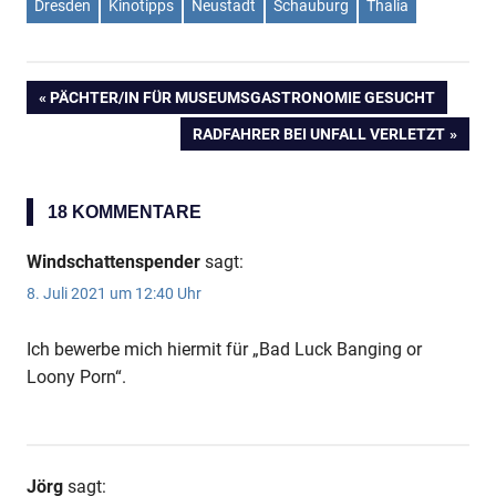
Dresden
Kinotipps
Neustadt
Schauburg
Thalia
VORHERIGER
PÄCHTER/IN FÜR MUSEUMSGASTRONOMIE GESUCHT
Beitragsnavigation
BEITRAG:
NÄCHSTER
RADFAHRER BEI UNFALL VERLETZT
BEITRAG:
18 KOMMENTARE
Windschattenspender
sagt:
8. Juli 2021 um 12:40 Uhr
Ich bewerbe mich hiermit für „Bad Luck Banging or
Loony Porn“.
Jörg
sagt: