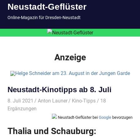
Neustadt-Geflüster
Inhalt
springen
MENÜ
Online-Magazin für Dresden-Neustadt
Anzeige
Neustadt-Kinotipps ab 8. Juli
8. Juli 2021
Anton Launer
Kino-Tipps
/ 18
Ergänzungen
Neustadt-Geflüster bei
Google
bevorzugen
Thalia und Schauburg: