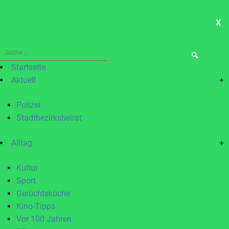
X
ME
Suche
nach:
Startseite
Aktuell
+
Polizei
Stadtbezirksbeirat
Alltag
+
Kultur
Sport
Gerüchteküche
Kino-Tipps
Vor 100 Jahren